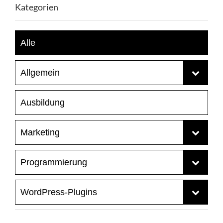
Kategorien
Alle
Allgemein
Ausbildung
SEA
Marketing
SEO
Programmierung
Webseite
Content Marketing
WordPress-Plugins
Onlinemarketing
CSS
WordPress
Social Media
HTML
CF7 Event-Tracker