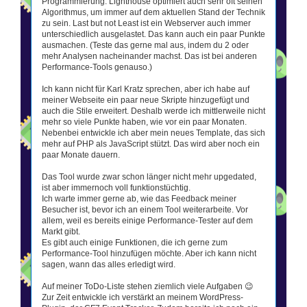
Programmierung. Lighthouse optimiert auch sehr oft seinen
Algorithmus, um immer auf dem aktuellen Stand der Technik
zu sein. Last but not Least ist ein Webserver auch immer
unterschiedlich ausgelastet. Das kann auch ein paar Punkte
ausmachen. (Teste das gerne mal aus, indem du 2 oder
mehr Analysen nacheinander machst. Das ist bei anderen
Performance-Tools genauso.)
Ich kann nicht für Karl Kratz sprechen, aber ich habe auf
meiner Webseite ein paar neue Skripte hinzugefügt und
auch die Stile erweitert. Deshalb werde ich mittlerweile nicht
mehr so viele Punkte haben, wie vor ein paar Monaten.
Nebenbei entwickle ich aber mein neues Template, das sich
mehr auf PHP als JavaScript stützt. Das wird aber noch ein
paar Monate dauern.
Das Tool wurde zwar schon länger nicht mehr upgedated,
ist aber immernoch voll funktionstüchtig.
Ich warte immer gerne ab, wie das Feedback meiner
Besucher ist, bevor ich an einem Tool weiterarbeite. Vor
allem, weil es bereits einige Performance-Tester auf dem
Markt gibt.
Es gibt auch einige Funktionen, die ich gerne zum
Performance-Tool hinzufügen möchte. Aber ich kann nicht
sagen, wann das alles erledigt wird.
Auf meiner ToDo-Liste stehen ziemlich viele Aufgaben 😉
Zur Zeit entwickle ich verstärkt an meinem WordPress-