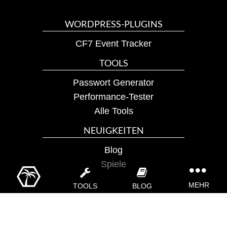
WORDPRESS-PLUGINS
CF7 Event Tracker
TOOLS
Passwort Generator
Performance-Tester
Alle Tools
NEUIGKEITEN
Blog
Spiele
TOGGLE
NAVIGATI
MEHR
TOOLS
BLOG
Impressum
|
Datenschutz