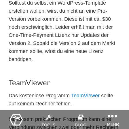
Solltest du selbst ein WordPress-Template
erstellen wollen, wirst du nicht an eine Pro-
Version vorbeikommen. Diese ist mit ca. $30
noch erschwinglich. Leider erhält man mit der
One-Time-Payment Lizenz nur Updates der
Version 2. Sobald die Version 3 auf dem Markt
kommen sollte, wirst du eine neue Lizenz
benötigen.
TeamViewer
Das kostenlose Programm
TeamViewer
sollte
auf keinem Rechner fehlen.
TOGGLE
Mit diesem praktischen Programm kann eine
NAVIGATI
MEHR
TOOLS
BLOG
Verbindung zwischen zwei oder mehr Rechnern